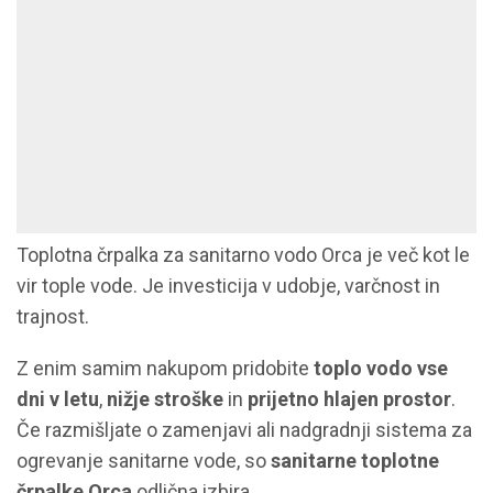
Toplotna črpalka za sanitarno vodo Orca je več kot le
vir tople vode. Je investicija v udobje, varčnost in
trajnost.
Z enim samim nakupom pridobite
toplo vodo vse
dni v letu
,
nižje stroške
in
prijetno hlajen prostor
.
Če razmišljate o zamenjavi ali nadgradnji sistema za
ogrevanje sanitarne vode, so
sanitarne toplotne
črpalke Orca
odlična izbira.