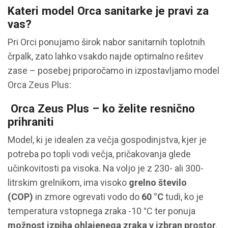
Kateri model Orca sanitarke je pravi za
vas?
Pri Orci ponujamo širok nabor sanitarnih toplotnih
črpalk, zato lahko vsakdo najde optimalno rešitev
zase – posebej priporočamo in izpostavljamo model
Orca Zeus Plus:
Orca Zeus Plus – ko želite resnično
prihraniti
Model, ki je idealen za večja gospodinjstva, kjer je
potreba po topli vodi večja, pričakovanja glede
učinkovitosti pa visoka. Na voljo je z 230- ali 300-
litrskim grelnikom, ima visoko
grelno število
(COP)
in zmore ogrevati vodo do
60 °C
tudi, ko je
temperatura vstopnega zraka -10 °C ter ponuja
možnost izpiha ohlajenega zraka v izbran prostor
.