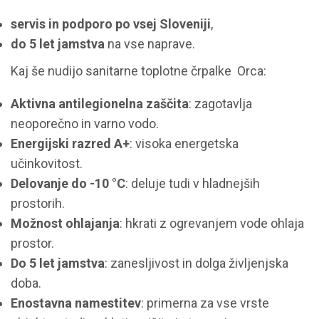
servis in podporo po vsej Sloveniji
,
do 5 let jamstva
na vse naprave.
Kaj še nudijo sanitarne toplotne črpalke Orca:
Aktivna antilegionelna zaščita
: zagotavlja
neoporečno in varno vodo.
Energijski razred A
+
: visoka energetska
učinkovitost.
Delovanje do -10 °C
: deluje tudi v hladnejših
prostorih.
Možnost
ohlajanja
: hkrati z ogrevanjem vode ohlaja
prostor.
Do 5 let jamstva
: zanesljivost in dolga življenjska
doba.
Enostavna namestitev
: primerna za vse vrste