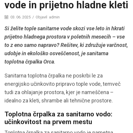
vode in prijetno hladne kleti
03. 06. 2025
/
Objavil
admin
Si želite tople sanitarne vode skozi vse leto in hkrati
prijetno hladnega prostora v poletnih mesecih – vse
to z eno samo napravo? Rešitev, ki združuje varčnost,
udobje in ekološko osveščenost, je
sanitarna
toplotna črpalka Orca
.
Sanitarna toplotna črpalka
ne poskrbi le za
energijsko učinkovito pripravo tople vode, temveč
tudi za ohlajanje prostora, kjer je nameščena –
idealno za kleti, shrambe ali tehnične prostore.
Toplotna črpalka za sanitarno vodo:
učinkovitost na prvem mestu
Toplotna črpalka za sanitarno vodo je pametna