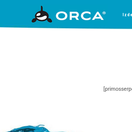
Izd
[primosserp