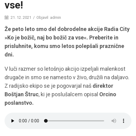
vse!
21. 12. 2021
/
Objavil
admin
Že peto leto smo del dobrodelne akcije Radia City
»Ko je božič, naj bo božič za vse«. Preberite in
prisluhnite, komu smo letos polepšali praznične
dni.
V luči razmer so letošnjo akcijo izpeljali malenkost
drugače in smo se namesto v živo, družili na daljavo.
Z radijsko ekipo se je pogovarjal naš
direktor
Boštjan Štruc
, ki je poslušalcem opisal
Orcino
poslanstvo.